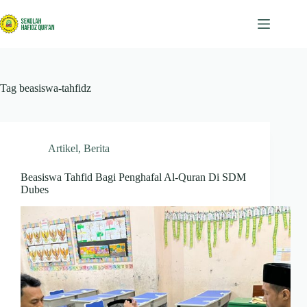
Skip
to
content
Tag
beasiswa-tahfidz
Artikel
,
Berita
Beasiswa Tahfid Bagi Penghafal Al-Quran Di SDM
Dubes