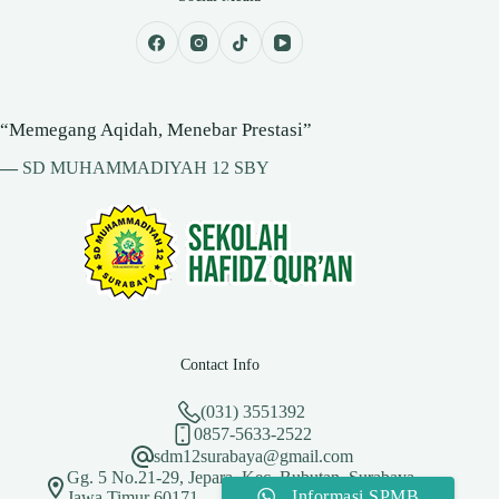
“Memegang Aqidah, Menebar Prestasi”
—
SD MUHAMMADIYAH 12 SBY
Contact Info
(031) 3551392
0857-5633-2522
sdm12surabaya@gmail.com
Gg. 5 No.21-29, Jepara, Kec. Bubutan, Surabaya,
Informasi SPMB
Jawa Timur 60171