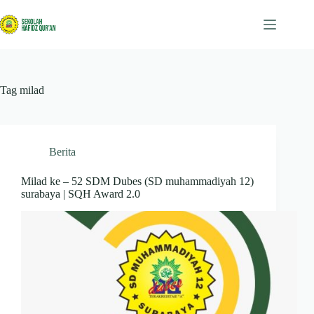
Skip
to
content
Tag
milad
Berita
Milad ke – 52 SDM Dubes (SD muhammadiyah 12)
surabaya | SQH Award 2.0