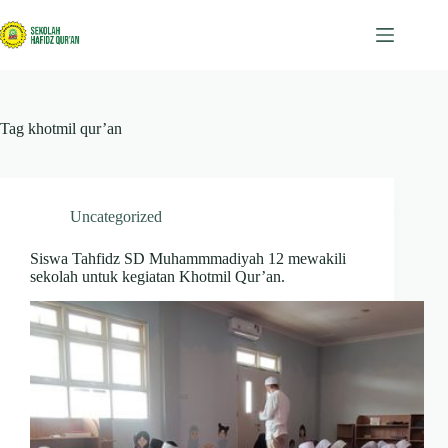
Skip
to
content
Tag
khotmil qur’an
Uncategorized
Siswa Tahfidz SD Muhammmadiyah 12 mewakili
sekolah untuk kegiatan Khotmil Qur’an.