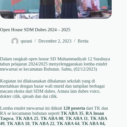
Open House SDM Dubes 2024 – 2025
qurani
December 2, 2023
Berita
Dalam rangkah open house SD Muhammadiyah 12 Surabaya
tahun pelajaran 2024/2025 menyelenggarakan lomba estafet
mewarnai se kecamatan Bubutan. Sabtu, (02/12/2023)
Kegiatan ini dilaksanakan dihalaman sekolah yang di
meriahkan dengan bazar wali murid dan tampilan berbagai
macam ekstra dari SDM dubes. Antara lain dubes voice,
dokter cilik, qiroah dan dai cilik.
Lomba estafet mewarnai ini diikuti
120 peserta
dari TK dan
RA se kecamatan bubutan seperti
TK ABA 35
,
RA Insan
Taqwa
,
TK ABA 25
,
TK ABA 08
,
TK ABA 11
,
TK ABA
49
,
TK ABA 18
,
TK ABA 22
,
TK ABA 64
,
TK ABA 04,