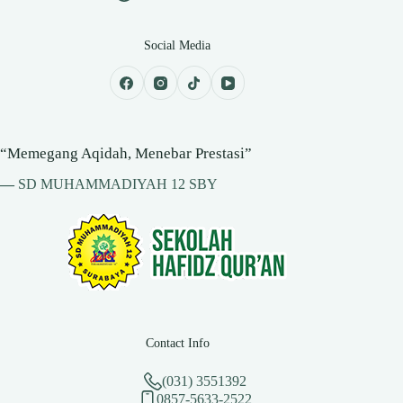
Social Media
“Memegang Aqidah, Menebar Prestasi”
—
SD MUHAMMADIYAH 12 SBY
Contact Info
(031) 3551392
0857-5633-2522