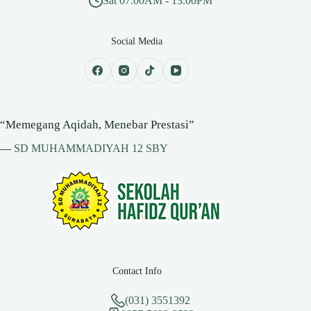
Sat 07.00AM - 13.00PM
Social Media
“Memegang Aqidah, Menebar Prestasi”
—
SD MUHAMMADIYAH 12 SBY
Contact Info
(031) 3551392