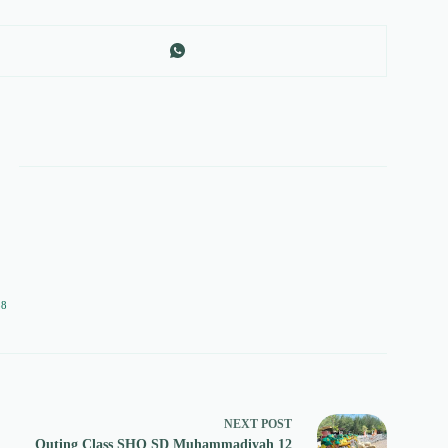
58
NEXT
POST
Outing Class SHQ SD Muhammadiyah 12