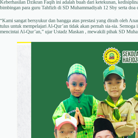
Keberhasilan Dzikran Faqih ini adalah buah dari ketekunan, kedisipl
bimbingan para guru Tahfizh di SD Muhammadiyah 12 Sby serta doa da
“Kami sangat bersyukur dan bangga atas prestasi yang diraih oleh Anan
tulus untuk mempelajari Al-Qur’an tidak akan pernah sia-sia. Semoga i
mencintai Al-Qur’an,” ujar Ustadz Maskan , mewakili pihak SD Muh