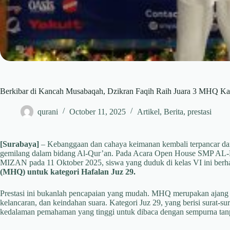
Berkibar di Kancah Musabaqah, Dzikran Faqih Raih Juara 3 MHQ Kat
qurani
October 11, 2025
Artikel
,
Berita
,
prestasi
[Surabaya]
– Kebanggaan dan cahaya keimanan kembali terpancar dari
gemilang dalam bidang Al-Qur’an. Pada Acara Open House SMP AL
MIZAN pada 11 Oktober 2025, siswa yang duduk di kelas VI ini berh
(MHQ) untuk kategori Hafalan Juz 29.
Prestasi ini bukanlah pencapaian yang mudah. MHQ merupakan ajang y
kelancaran, dan keindahan suara. Kategori Juz 29, yang berisi surat-
kedalaman pemahaman yang tinggi untuk dibaca dengan sempurna tan