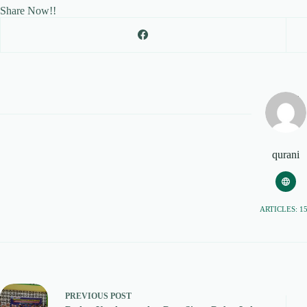
Share Now!!
qurani
ARTICLES: 1
PREVIOUS
POST