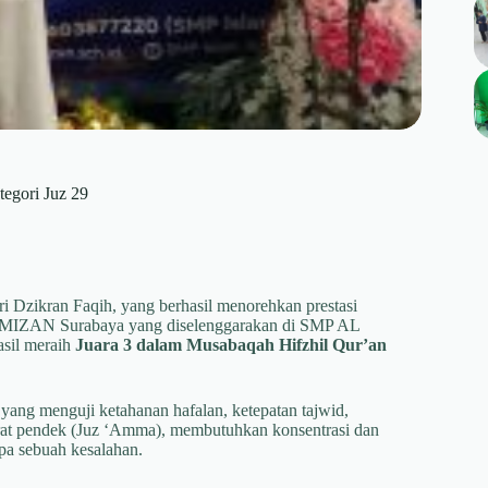
egori Juz 29
 Dzikran Faqih, yang berhasil menorehkan prestasi
-MIZAN Surabaya yang diselenggarakan di SMP AL
asil meraih
Juara 3 dalam Musabaqah Hifzhil Qur’an
ang menguji ketahanan hafalan, ketepatan tajwid,
surat pendek (Juz ‘Amma), membutuhkan konsentrasi dan
pa sebuah kesalahan.