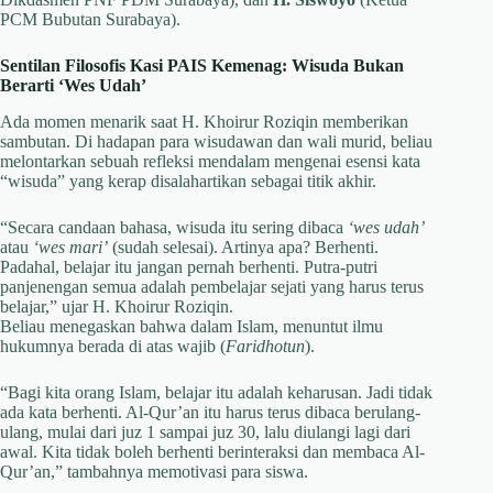
PCM Bubutan Surabaya).
Sentilan Filosofis Kasi PAIS Kemenag: Wisuda Bukan
Berarti ‘Wes Udah’
Ada momen menarik saat H. Khoirur Roziqin memberikan
sambutan. Di hadapan para wisudawan dan wali murid, beliau
melontarkan sebuah refleksi mendalam mengenai esensi kata
“wisuda” yang kerap disalahartikan sebagai titik akhir.
“Secara candaan bahasa, wisuda itu sering dibaca
‘wes udah’
atau
‘wes mari’
(sudah selesai). Artinya apa? Berhenti.
Padahal, belajar itu jangan pernah berhenti. Putra-putri
panjenengan semua adalah pembelajar sejati yang harus terus
belajar,” ujar H. Khoirur Roziqin.
Beliau menegaskan bahwa dalam Islam, menuntut ilmu
hukumnya berada di atas wajib (
Faridhotun
).
“Bagi kita orang Islam, belajar itu adalah keharusan. Jadi tidak
ada kata berhenti. Al-Qur’an itu harus terus dibaca berulang-
ulang, mulai dari juz 1 sampai juz 30, lalu diulangi lagi dari
awal. Kita tidak boleh berhenti berinteraksi dan membaca Al-
Qur’an,” tambahnya memotivasi para siswa.