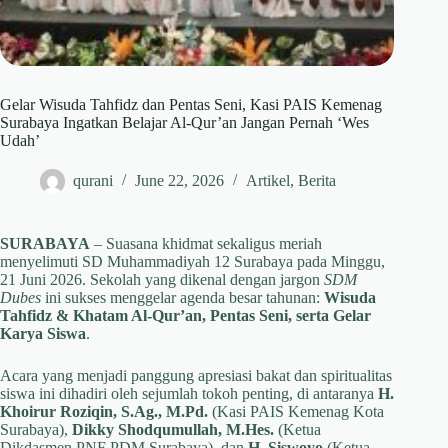
Gelar Wisuda Tahfidz dan Pentas Seni, Kasi PAIS Kemenag
Surabaya Ingatkan Belajar Al-Qur’an Jangan Pernah ‘Wes
Udah’
qurani
June 22, 2026
Artikel
,
Berita
SURABAYA
– Suasana khidmat sekaligus meriah
menyelimuti SD Muhammadiyah 12 Surabaya pada Minggu,
21 Juni 2026. Sekolah yang dikenal dengan jargon
SDM
Dubes
ini sukses menggelar agenda besar tahunan:
Wisuda
Tahfidz & Khatam Al-Qur’an, Pentas Seni, serta Gelar
Karya Siswa
.
Acara yang menjadi panggung apresiasi bakat dan spiritualitas
siswa ini dihadiri oleh sejumlah tokoh penting, di antaranya
H.
Khoirur Roziqin, S.Ag., M.Pd.
(Kasi PAIS Kemenag Kota
Surabaya),
Dikky Shodqumullah, M.Hes.
(Ketua
Dikdasmen PNF PDM Surabaya), dan
H. Siswoyo
(Ketua