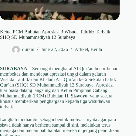
Ketua PCM Bubutan Apresiasi 3 Wisuda Tahfidz Terbaik
SHQ SD Muhammadiyah 12 Surabaya
qurani
June 22, 2026
Artikel
,
Berita
SURABAYA
– Semangat menghafal Al-Qur’an benar-benar
membekas dan mendapat apresiasi tinggi dalam gelaran
Wisuda Tahfidz dan Khatam AL-Qur’an ke 6 Sekolah hafidz
Qur’an (SHQ) SD Muhammadiyah 12 Surabaya. Apresiasi
luar biasa datang langsung dari Ketua Pimpinan Cabang
Muhammadiyah (PCM) Bubutan
H. Siswoyo
, yang secara
khusus memberikan penghargaan kepada tiga wisudawan
terbaik.
Langkah ini diambil sebagai bentuk motivasi nyata agar para
siswa tidak hanya berhenti sampai di sini, melainkan terus
menjaga dan menambah hafalan mereka di jenjang pendidikan
berikutnya.