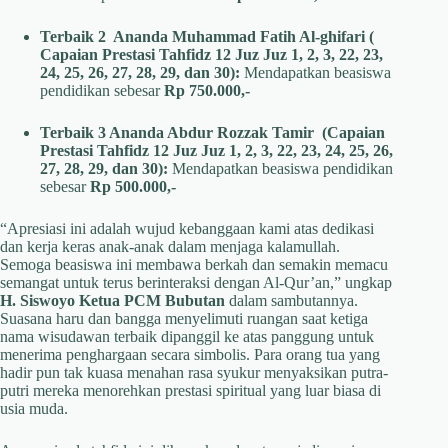
Terbaik 2 Ananda Muhammad Fatih Al-ghifari (
Capaian Prestasi Tahfidz 12 Juz Juz 1, 2, 3, 22, 23,
24, 25, 26, 27, 28, 29, dan 30):
Mendapatkan beasiswa
pendidikan sebesar
Rp 750.000,-
Terbaik 3 Ananda Abdur Rozzak Tamir (Capaian
Prestasi Tahfidz 12 Juz Juz 1, 2, 3, 22, 23, 24, 25, 26,
27, 28, 29, dan 30):
Mendapatkan beasiswa pendidikan
sebesar
Rp 500.000,-
“Apresiasi ini adalah wujud kebanggaan kami atas dedikasi
dan kerja keras anak-anak dalam menjaga kalamullah.
Semoga beasiswa ini membawa berkah dan semakin memacu
semangat untuk terus berinteraksi dengan Al-Qur’an,” ungkap
H. Siswoyo Ketua PCM Bubutan
dalam sambutannya.
Suasana haru dan bangga menyelimuti ruangan saat ketiga
nama wisudawan terbaik dipanggil ke atas panggung untuk
menerima penghargaan secara simbolis. Para orang tua yang
hadir pun tak kuasa menahan rasa syukur menyaksikan putra-
putri mereka menorehkan prestasi spiritual yang luar biasa di
usia muda.