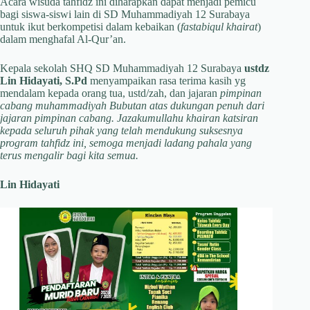
Acara wisuda tahfidz ini diharapkan dapat menjadi pemicu
bagi siswa-siswi lain di SD Muhammadiyah 12 Surabaya
untuk ikut berkompetisi dalam kebaikan (
fastabiqul khairat
)
dalam menghafal Al-Qur’an.
Kepala sekolah SHQ SD Muhammadiyah 12 Surabaya
ustdz
Lin Hidayati, S.Pd
menyampaikan rasa terima kasih yg
mendalam kepada orang tua, ustd/zah, dan jajaran
pimpinan
cabang muhammadiyah Bubutan atas dukungan penuh dari
jajaran pimpinan cabang. Jazakumullahu khairan katsiran
kepada seluruh pihak yang telah mendukung suksesnya
program tahfidz ini, semoga menjadi ladang pahala yang
terus mengalir bagi kita semua.
Lin Hidayati