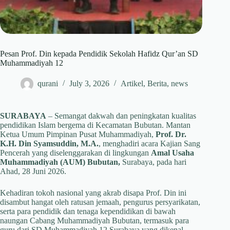
Pesan Prof. Din kepada Pendidik Sekolah Hafidz Qur’an SD
Muhammadiyah 12
qurani
July 3, 2026
Artikel
,
Berita
,
news
SURABAYA
– Semangat dakwah dan peningkatan kualitas
pendidikan Islam bergema di Kecamatan Bubutan. Mantan
Ketua Umum Pimpinan Pusat Muhammadiyah,
Prof. Dr.
K.H. Din Syamsuddin, M.A.
, menghadiri acara Kajian Sang
Pencerah yang diselenggarakan di lingkungan
Amal Usaha
Muhammadiyah (AUM) Bubutan,
Surabaya, pada hari
Ahad, 28 Juni 2026.
Kehadiran tokoh nasional yang akrab disapa Prof. Din ini
disambut hangat oleh ratusan jemaah, pengurus persyarikatan,
serta para pendidik dan tenaga kependidikan di bawah
naungan Cabang Muhammadiyah Bubutan, termasuk para
guru dari SD Muhammadiyah 12 Surabaya yang dikenal