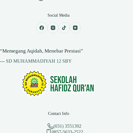
Social Media
“Memegang Aqidah, Menebar Prestasi”
—
SD MUHAMMADIYAH 12 SBY
Contact Info
(031) 3551392
0857-5633-2522