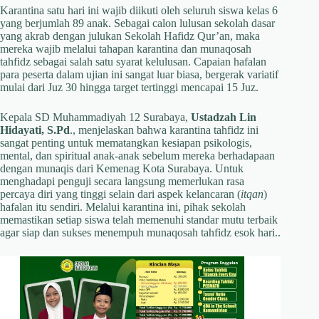
Karantina satu hari ini wajib diikuti oleh seluruh siswa kelas 6
yang berjumlah 89 anak. Sebagai calon lulusan sekolah dasar
yang akrab dengan julukan Sekolah Hafidz Qur’an, maka
mereka wajib melalui tahapan karantina dan munaqosah
tahfidz sebagai salah satu syarat kelulusan. Capaian hafalan
para peserta dalam ujian ini sangat luar biasa, bergerak variatif
mulai dari Juz 30 hingga target tertinggi mencapai 15 Juz.
Kepala SD Muhammadiyah 12 Surabaya,
Ustadzah Lin
Hidayati, S.Pd
., menjelaskan bahwa karantina tahfidz ini
sangat penting untuk mematangkan kesiapan psikologis,
mental, dan spiritual anak-anak sebelum mereka berhadapaan
dengan munaqis dari Kemenag Kota Surabaya. Untuk
menghadapi penguji secara langsung memerlukan rasa
percaya diri yang tinggi selain dari aspek kelancaran (
itqan
)
hafalan itu sendiri. Melalui karantina ini, pihak sekolah
memastikan setiap siswa telah memenuhi standar mutu terbaik
agar siap dan sukses menempuh munaqosah tahfidz esok hari..