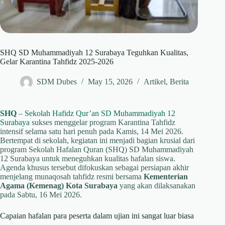
SHQ SD Muhammadiyah 12 Surabaya Teguhkan Kualitas,
Gelar Karantina Tahfidz 2025-2026
SDM Dubes
May 15, 2026
Artikel
,
Berita
SHQ
–
Sekolah Hafidz Qur’an SD Muhammadiyah 12
Surabaya
sukses menggelar program Karantina Tahfidz
intensif selama satu hari penuh pada Kamis, 14 Mei 2026.
Bertempat di sekolah, kegiatan ini menjadi bagian krusial dari
program Sekolah Hafalan Quran (SHQ) SD Muhammadiyah
12 Surabaya untuk meneguhkan kualitas hafalan siswa.
Agenda khusus tersebut difokuskan sebagai persiapan akhir
menjelang munaqosah tahfidz resmi bersama
Kementerian
Agama (Kemenag) Kota Surabaya
yang akan dilaksanakan
pada Sabtu, 16 Mei 2026.
Capaian hafalan para peserta dalam ujian ini sangat luar biasa