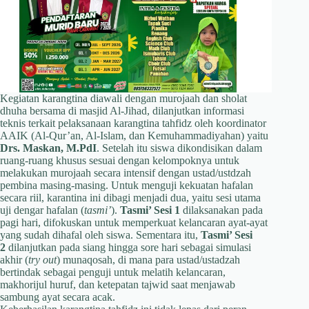
Kegiatan karangtina diawali dengan murojaah dan sholat
dhuha bersama di masjid Al-Jihad, dilanjutkan informasi
teknis terkait pelaksanaan karangtina tahfidz oleh koordinator
AAIK (Al-Qur’an, Al-Islam, dan Kemuhammadiyahan) yaitu
Drs. Maskan, M.PdI
. Setelah itu siswa dikondisikan dalam
ruang-ruang khusus sesuai dengan kelompoknya untuk
melakukan murojaah secara intensif dengan ustad/ustdzah
pembina masing-masing. Untuk menguji kekuatan hafalan
secara riil, karantina ini dibagi menjadi dua, yaitu sesi utama
uji dengar hafalan (
tasmi’
).
Tasmi’ Sesi 1
dilaksanakan pada
pagi hari, difokuskan untuk memperkuat kelancaran ayat-ayat
yang sudah dihafal oleh siswa. Sementara itu,
Tasmi’ Sesi
2
dilanjutkan pada siang hingga sore hari sebagai simulasi
akhir (
try out
) munaqosah, di mana para ustad/ustadzah
bertindak sebagai penguji untuk melatih kelancaran,
makhorijul huruf, dan ketepatan tajwid saat menjawab
sambung ayat secara acak.