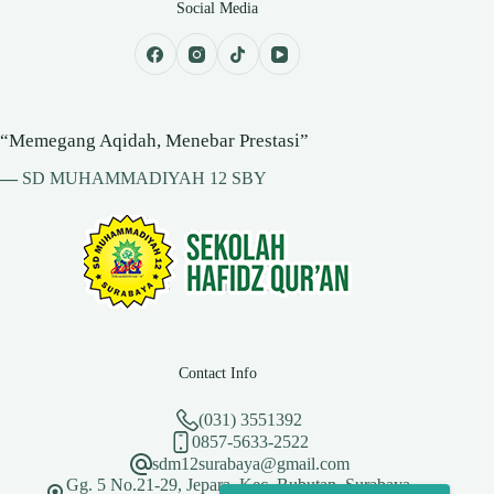
Social Media
“Memegang Aqidah, Menebar Prestasi”
—
SD MUHAMMADIYAH 12 SBY
Contact Info
(031) 3551392
0857-5633-2522
sdm12surabaya@gmail.com
Gg. 5 No.21-29, Jepara, Kec. Bubutan, Surabaya,