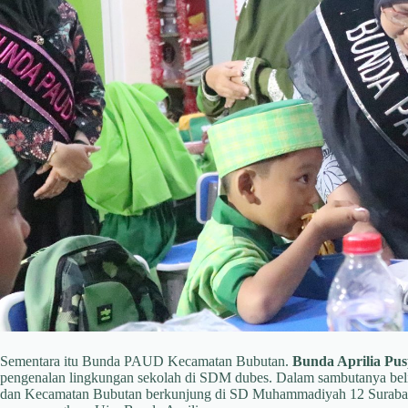
Sementara itu Bunda PAUD Kecamatan Bubutan.
Bunda Aprilia Pusp
pengenalan lingkungan sekolah di SDM dubes. Dalam sambutanya be
dan Kecamatan Bubutan berkunjung di SD Muhammadiyah 12 Surabay