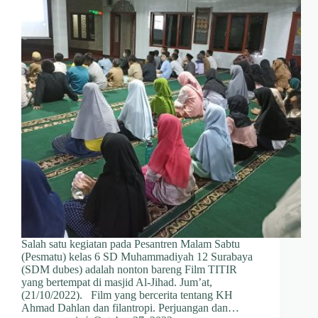
Salah satu kegiatan pada Pesantren Malam Sabtu
(Pesmatu) kelas 6 SD Muhammadiyah 12 Surabaya
(SDM dubes) adalah nonton bareng Film TITIR
yang bertempat di masjid Al-Jihad. Jum’at,
(21/10/2022). Film yang bercerita tentang KH
Ahmad Dahlan dan filantropi. Perjuangan dan…