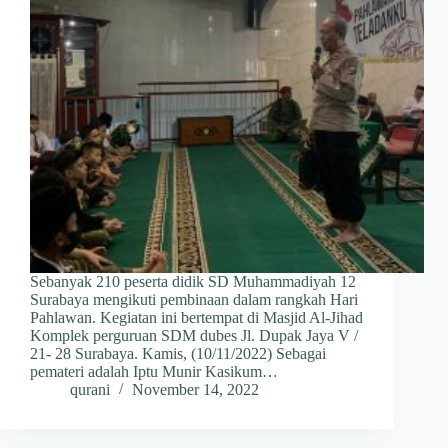
Sebanyak 210 peserta didik SD Muhammadiyah 12
Surabaya mengikuti pembinaan dalam rangkah Hari
Pahlawan. Kegiatan ini bertempat di Masjid Al-Jihad
Komplek perguruan SDM dubes Jl. Dupak Jaya V /
21- 28 Surabaya. Kamis, (10/11/2022) Sebagai
pemateri adalah Iptu Munir Kasikum…
qurani
November 14, 2022