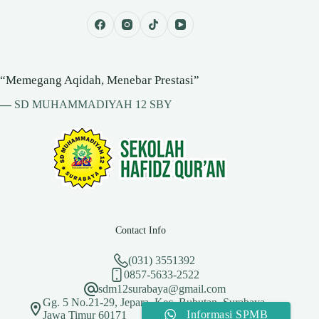
“Memegang Aqidah, Menebar Prestasi”
—
SD MUHAMMADIYAH 12 SBY
Contact Info
(031) 3551392
0857-5633-2522
sdm12surabaya@gmail.com
Gg. 5 No.21-29, Jepara, Kec. Bubutan, Surabaya,
Informasi SPMB
Jawa Timur 60171